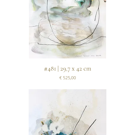
#481 | 29,7 x 42 cm
Prijs
€ 525,00