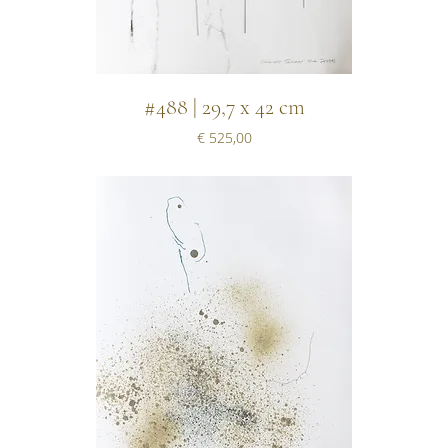
#488 | 29,7 x 42 cm
Prijs
€ 525,00