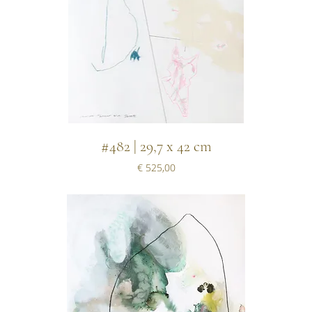
#482 | 29,7 x 42 cm
Prijs
€ 525,00