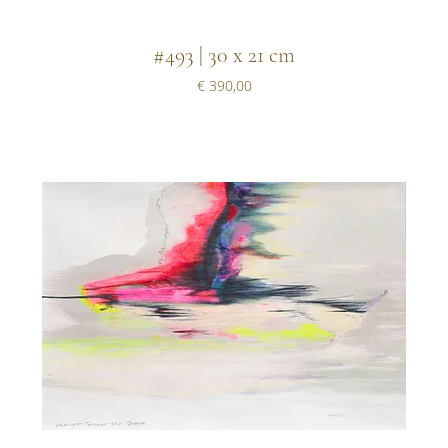
#493 | 30 x 21 cm
Prijs
€ 390,00