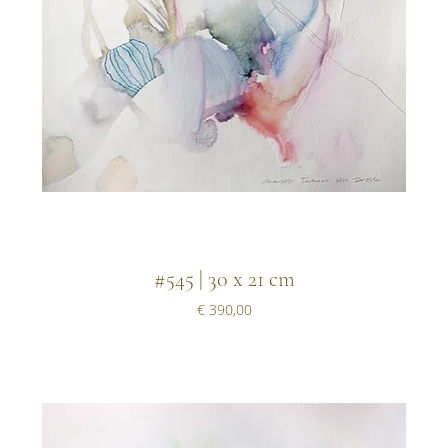
#545 | 30 x 21 cm
Prijs
€ 390,00