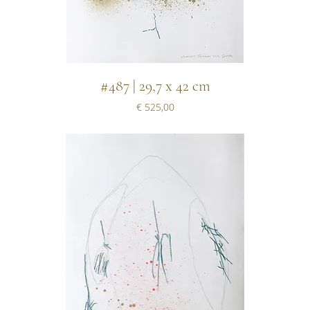
#487 | 29,7 x 42 cm
Prijs
€ 525,00