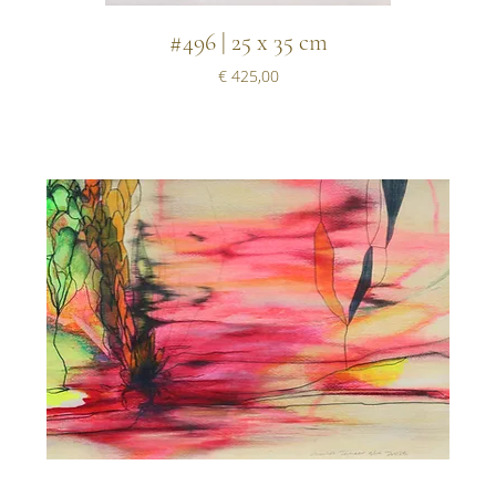
#496 | 25 x 35 cm
Prijs
€ 425,00