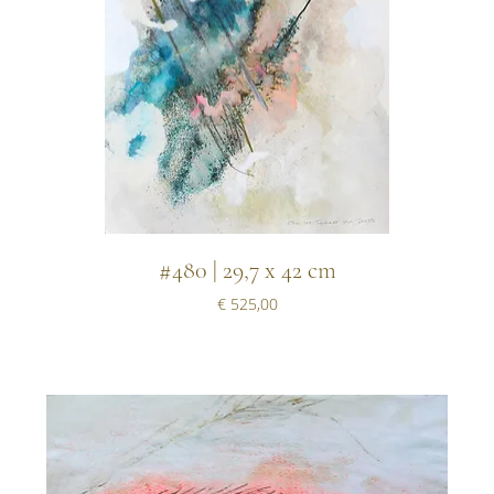
#480 | 29,7 x 42 cm
Prijs
€ 525,00