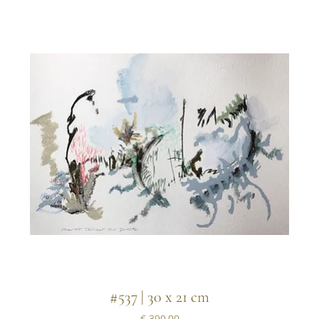
#537 | 30 x 21 cm
Prijs
€ 390,00