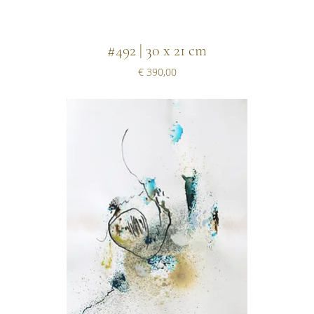
#492 | 30 x 21 cm
Prijs
€ 390,00