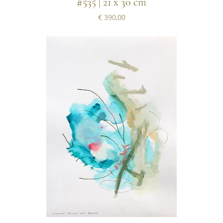
#535 | 21 x 30 cm
Prijs
€ 390,00