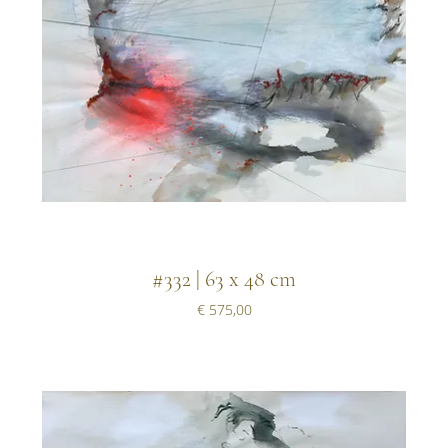
#332 | 63 x 48 cm
Prijs
€ 575,00