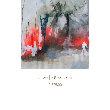
#328 | 48 x63 cm
Prijs
€ 575,00