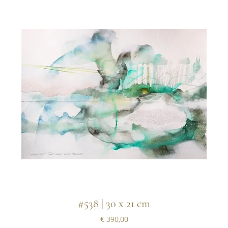
#538 | 30 x 21 cm
Prijs
€ 390,00