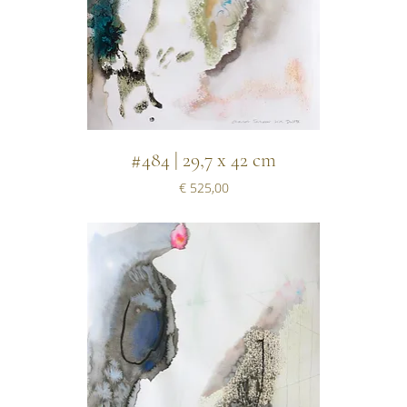
#484 | 29,7 x 42 cm
Prijs
€ 525,00