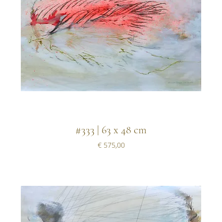
#333 | 63 x 48 cm
Prijs
€ 575,00