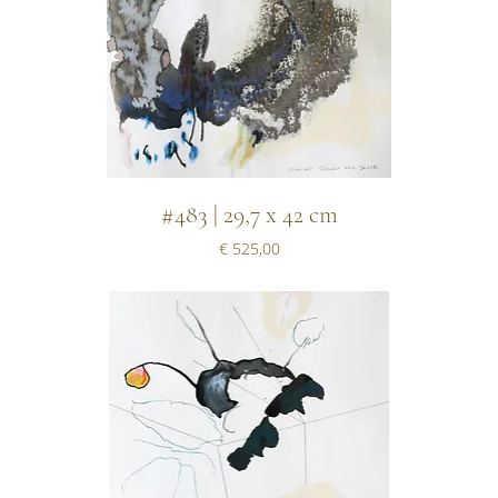
#483 | 29,7 x 42 cm
Prijs
€ 525,00