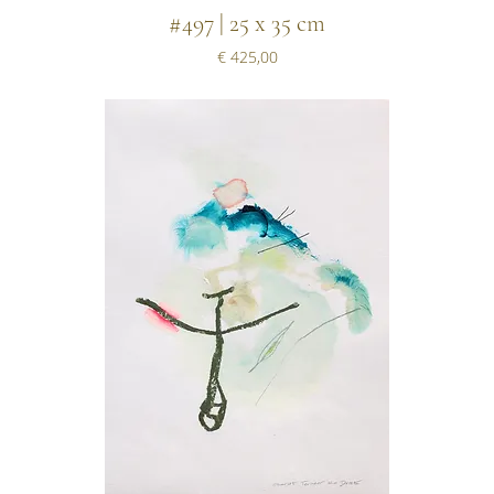
#497 | 25 x 35 cm
Prijs
€ 425,00