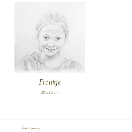
Froukje
30 x 30 cm
_
Familie Portretten