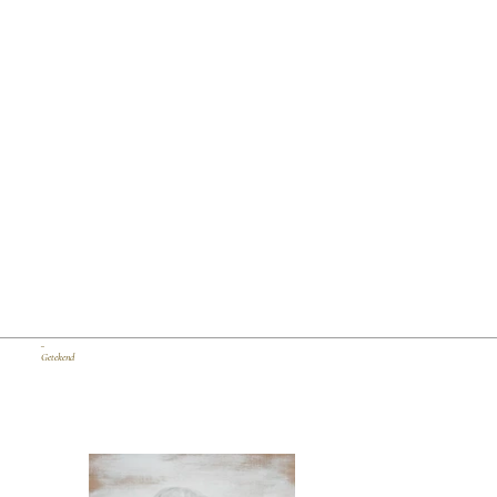
_
Getekend