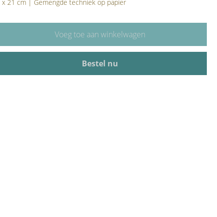
 x 21 cm | Gemengde techniek op papier
Voeg toe aan winkelwagen
Bestel nu