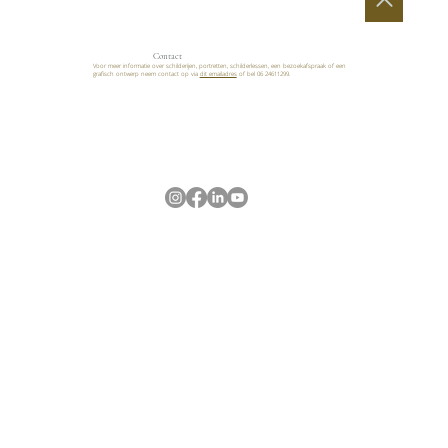
Contact
Voor meer informatie over schilderijen, portretten, schilderlessen, een bezoekafspraak of een
grafisch ontwerp neem contact op via
dit emailadres
of bel 06 24611299.