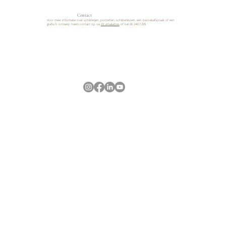
Contact
Voor meer informatie over schilderijen, portretten, schilderlessen, een bezoekafspraak of een
grafisch ontwerp neem contact op via
dit emailadres
of bel 06 24611299.