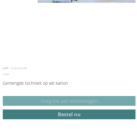
#388 - 7 | 25 x 17,5 cm
Prijs
€ 175,00
Gemengde techniek op wit karton
Voeg toe aan winkelwagen
Bestel nu