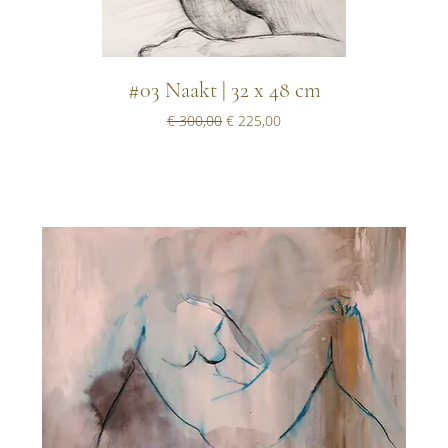
#03 Naakt | 32 x 48 cm
Normale prijs
Verkoopprijs
€ 300,00
€ 225,00