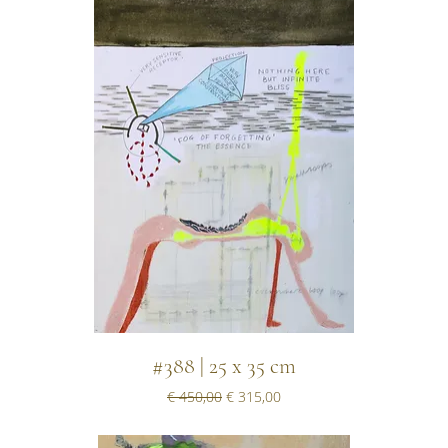
#388 | 25 x 35 cm
Normale prijs
Verkoopprijs
€ 450,00
€ 315,00