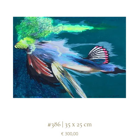
#386 | 35 x 25 cm
Prijs
€ 300,00