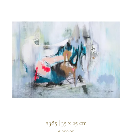
#385 | 35 x 25 cm
Prijs
€ 300,00