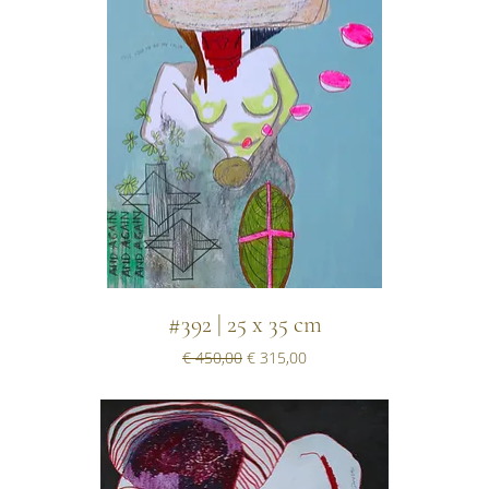
#392 | 25 x 35 cm
Normale prijs
Verkoopprijs
€ 450,00
€ 315,00