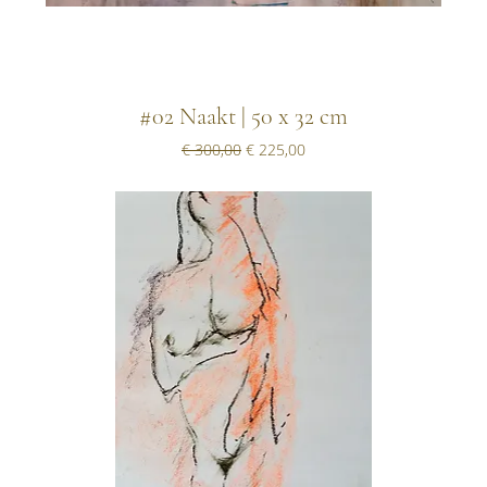
#02 Naakt | 50 x 32 cm
Normale prijs
Verkoopprijs
€ 300,00
€ 225,00