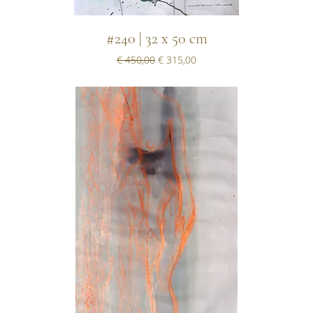
#240 | 32 x 50 cm
Normale prijs
Verkoopprijs
€ 450,00
€ 315,00