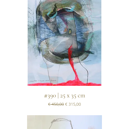
#390 | 25 x 35 cm
Normale prijs
Verkoopprijs
€ 450,00
€ 315,00