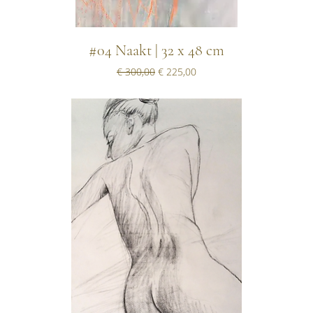
#04 Naakt | 32 x 48 cm
Normale prijs
Verkoopprijs
€ 300,00
€ 225,00