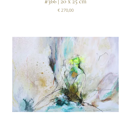
#366 | 20 x 25 cm
Prijs
€ 270,00