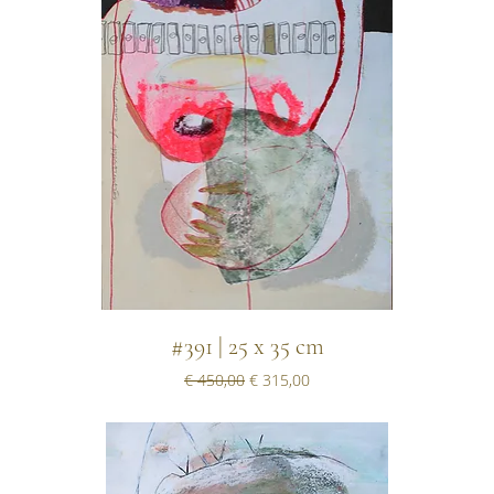
#391 | 25 x 35 cm
Normale prijs
Verkoopprijs
€ 450,00
€ 315,00