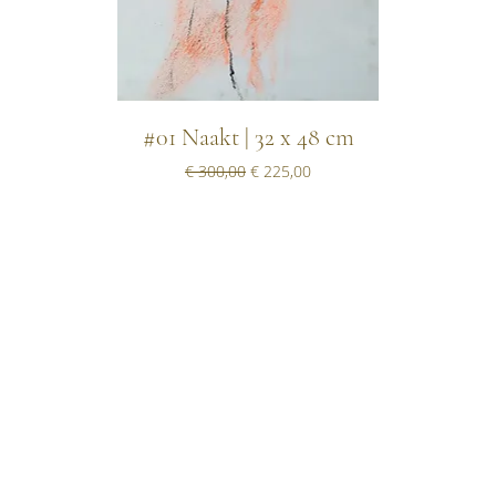
#01 Naakt | 32 x 48 cm
Normale prijs
Verkoopprijs
€ 300,00
€ 225,00