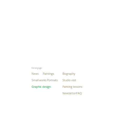
Go to page:
News
Paintings
Biography
Small works
Portraits
Studio visit
Graphic design
Painting lessons
Newsletter
FAQ