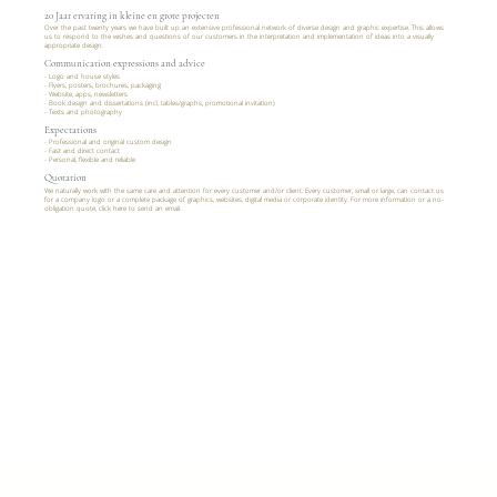
20 Jaar ervaring in kleine en grote projecten
Over the past twenty years we have built up an extensive professional network of diverse design and graphic expertise. This allows
us to respond to the wishes and questions of our customers in the interpretation and implementation of ideas into a visually
appropriate design.
Communication expressions and advice
- Logo and house styles
- Flyers, posters, brochures, packaging
- Website, apps, newsletters
- Book design and dissertations (incl. tables/graphs, promotional invitation)
- Texts and photography
Expectations
- Professional and original custom design
- Fast and direct contact
- Personal, flexible and reliable
Quotation
We naturally work with the same care and attention for every customer and/or client. Every customer, small or large, can contact us
for a company logo or a complete package of graphics, websites, digital media or corporate identity. For more information or a no-
obligation quote, click here to send an email.