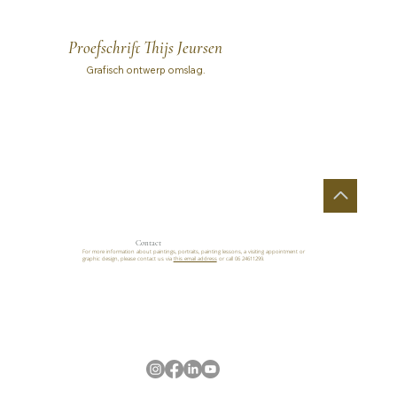
Proefschrift Thijs Jeursen
Grafisch ontwerp omslag.
Contact
For more information about paintings, portraits, painting lessons, a visiting appointment or
graphic design, please contact us via
this email address
or call 06 24611299.