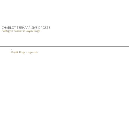
CHARLOT TERHAAR SIVE DROSTE
Paintings & Portraits & Graphic Design
_
Graphic Design Assignments