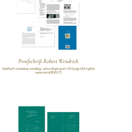
Proefschrift Robert Wendrich
Grafisch ontwerp omslag, uitnodiging en 292 pgs (All rights
reserverd © RST)